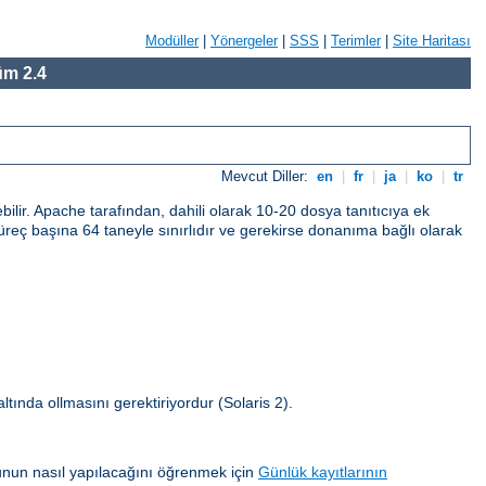
Modüller
|
Yönergeler
|
SSS
|
Terimler
|
Site Haritası
m 2.4
Mevcut Diller:
en
|
fr
|
ja
|
ko
|
tr
bilir. Apache tarafından, dahili olarak 10-20 dosya tanıtıcıya ek
ı süreç başına 64 taneyle sınırlıdır ve gerekirse donanıma bağlı olarak
 altında ollmasını gerektiriyordur (Solaris 2).
unun nasıl yapılacağını öğrenmek için
Günlük kayıtlarının