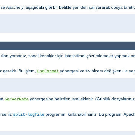
 Apache’yi aşağıdaki gibi bir betikle yeniden çalıştırarak dosya tanıtıcı s
llanıyorsanız, sanal konaklar için istatistiksel çözümlemeler yapmak ama
iz gerekir. Bu işlem,
yönergesi ve
biçem değişkeni ile yapı
LogFormat
%v
ğın
yönergesine belirtilen ismi eklenir. (Günlük dosyalarınızın k
ServerName
erseniz
programını kullanabilirsiniz. Bu programı Apac
split-logfile