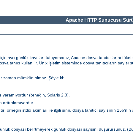
Apache HTTP Sunucusu Sürü
in ayrı günlük kayıtları tutuyorsanız, Apache dosya tanıtıcılarını tükete
dosya tanıcı kullanılır. Unix işletim sisteminde dosya tanıtıcıların sayıs
 her zaman mümkün olmaz. Şöyle ki:
şe yaramıyordur (örneğin, Solaris 2.3).
 arttırılamıyordur.
ır: örneğin stdio akımları ile ilgili sınır, dosya tanıtıcı sayısının 256’nın
ünlük dosyası belirtmeyerek günlük dosyası sayısını düşürürsünüz. (B