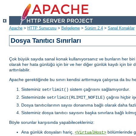
Apache
>
HTTP Sunucusu
>
Belgeleme
>
Sürüm 2.4
>
Sanal Konaklar
Dosya Tanıtıcı Sınırları
Çok büyük sayıda sanal konak kullanıyorsanız ve bunların her biri iç
olarak her hata günlüğü için bir ve her diğer günlük kaydı için bir 
arttırılabilir.
Apache gerektiğinde bu sınırı kendisi arttırmaya çalışırsa da bu
Sisteminiz
sistem çağrısını sağlamıyordur.
setrlimit()
Sisteminizde
çağrısı hiçbir i
setrlimit(RLIMIT_NOFILE)
Dosya tanıtıcılarının sayısı donanıma bağlı olarak daha fazla
Sisteminiz dosya tanıtıcı sayısını başka sınırlara bağlı kılmışt
Böyle sorunlar karşısında yapabilecekleriniz:
Ana günlük dosyaları hariç,
bölümlerinde g
<VirtualHost>