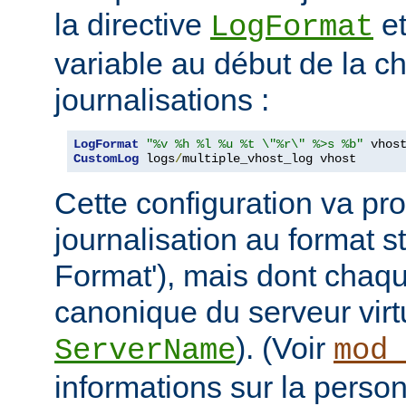
la directive
et
LogFormat
variable au début de la ch
journalisations :
LogFormat
"%v %h %l %u %t \"%r\" %>s %b"
CustomLog
 logs
/
multiple_vhost_log vhost
Cette configuration va pro
journalisation au format
Format'), mais dont chaqu
canonique du serveur virtu
). (Voir
ServerName
mod_
informations sur la person