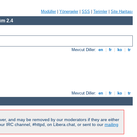
Modüller
|
Yönergeler
|
SSS
|
Terimler
|
Site Haritası
m 2.4
Mevcut Diller:
en
|
fr
|
ko
|
tr
Mevcut Diller:
en
|
fr
|
ko
|
tr
ver, and may be removed by our moderators if they are either
r IRC channel, #httpd, on Libera.chat, or sent to our
mailing