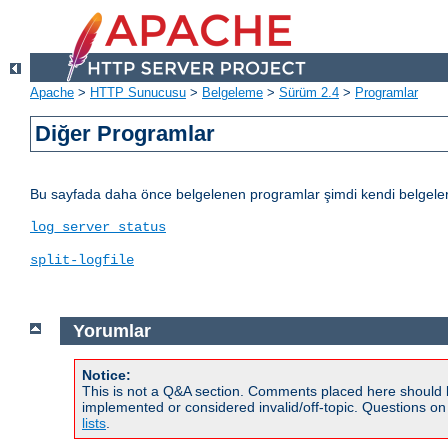
Apache
>
HTTP Sunucusu
>
Belgeleme
>
Sürüm 2.4
>
Programlar
Diğer Programlar
Bu sayfada daha önce belgelenen programlar şimdi kendi belgelerine
log_server_status
split-logfile
Yorumlar
Notice:
This is not a Q&A section. Comments placed here should 
implemented or considered invalid/off-topic. Questions o
lists
.