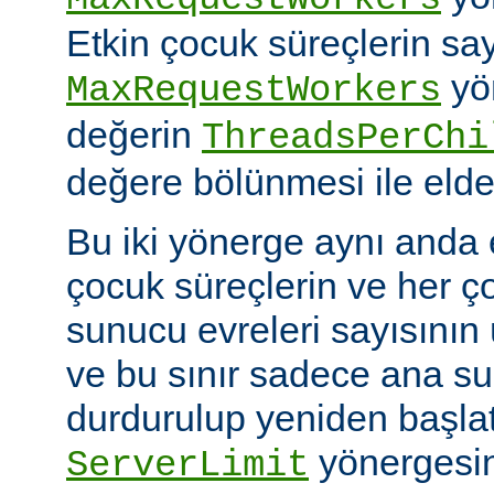
Etkin çocuk süreçlerin say
yö
MaxRequestWorkers
değerin
ThreadsPerChi
değere bölünmesi ile elde 
Bu iki yönerge aynı anda 
çocuk süreçlerin ve her ç
sunucu evreleri sayısının ü
ve bu sınır sadece ana 
durdurulup yeniden başlatıl
yönergesin
ServerLimit