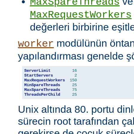
ve
MaxSpareThreads
MaxRequestWorkers
değerleri birbirine eşitle
modülünün öntanı
worker
yapılandırması genelde şö
ServerLimit
16
StartServers
2
MaxRequestWorkers
150
MinSpareThreads
25
MaxSpareThreads
75
ThreadsPerChild
25
Unix altında 80. portu din
sürecin root tarafından çal
gerekirse de çocuk süreçl