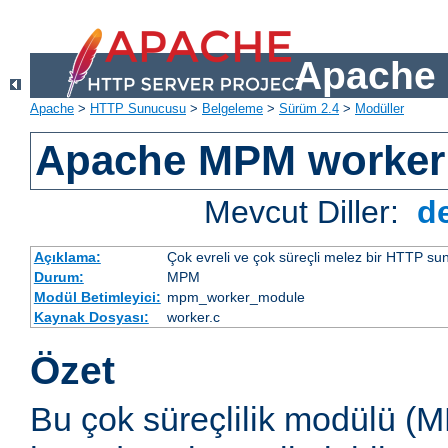
Apache 
Apache
>
HTTP Sunucusu
>
Belgeleme
>
Sürüm 2.4
>
Modüller
Apache MPM worker
Mevcut Diller:
d
Açıklama:
Çok evreli ve çok süreçli melez bir HTTP sun
Durum:
MPM
Modül Betimleyici:
mpm_worker_module
Kaynak Dosyası:
worker.c
Özet
Bu çok süreçlilik modülü (