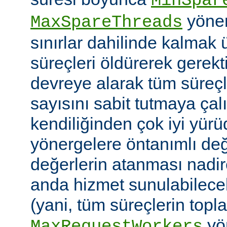
MinSpar
yönerg
MaxSpareThreads
sınırlar dahilinde kalmak 
süreçleri öldürerek gerekt
devreye alarak tüm süreçl
sayısını sabit tutmaya çalı
kendiliğinden çok iyi yü
yönergelere öntanımlı değ
değerlerin atanması nadire
anda hizmet sunulabilecek
(yani, tüm süreçlerin topl
yön
MaxRequestWorkers