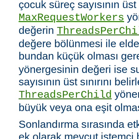
çocuk süreç sayısının üst 
yö
MaxRequestWorkers
değerin
ThreadsPerChi
değere bölünmesi ile elde
bundan küçük olması gere
yönergesinin değeri ise s
sayısının üst sınırını belir
yöner
ThreadsPerChild
büyük veya ona eşit olmas
Sonlandırma sırasında et
ek olarak mevcut istemci b