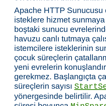
Apache HTTP Sunucusu d
isteklere hizmet sunmaya
boştaki sunucu evrelerind
havuzu canlı tutmaya çalış
istemcilere isteklerinin su
çocuk süreçlerin çatallanm
yeni evrelerin konuşlandı
gerekmez. Başlangıçta çal
süreçlerin sayısı
StartS
yönergesinde belirtilir. A
süresi boyunca