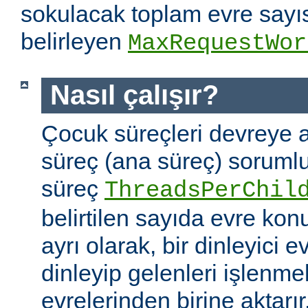
sokulacak toplam evre sayıs
belirleyen
MaxRequestWor
Nasıl çalışır?
Çocuk süreçleri devreye a
süreç (ana süreç) soruml
süreç
ThreadsPerChil
belirtilen sayıda evre kon
ayrı olarak, bir dinleyici e
dinleyip gelenleri işlenm
evrelerinden birine aktarır