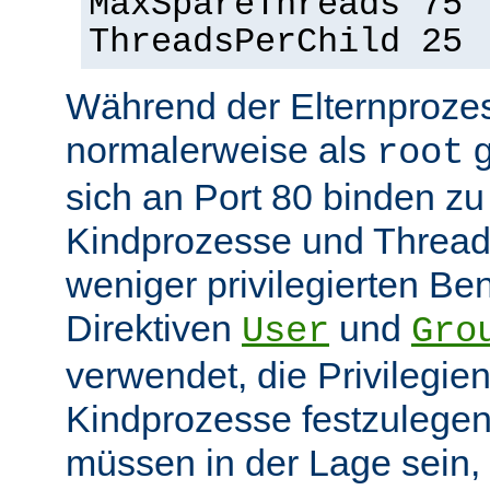
MaxSpareThreads 75
ThreadsPerChild 25
Während der Elternprozes
normalerweise als
g
root
sich an Port 80 binden z
Kindprozesse und Thread
weniger privilegierten Ben
Direktiven
und
User
Gro
verwendet, die Privilegie
Kindprozesse festzulegen
müssen in der Lage sein, 