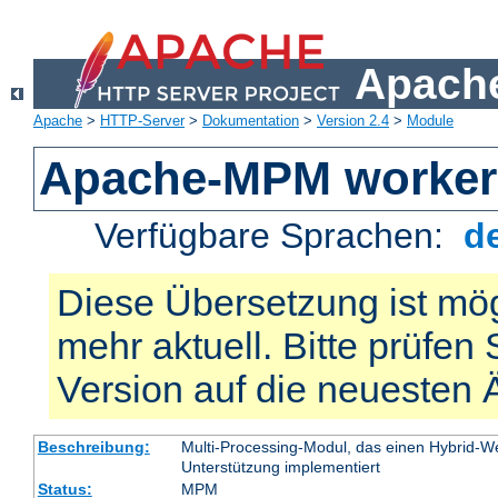
Apache
Apache
>
HTTP-Server
>
Dokumentation
>
Version 2.4
>
Module
Apache-MPM worker
Verfügbare Sprachen:
d
Diese Übersetzung ist mög
mehr aktuell. Bitte prüfen 
Version auf die neuesten
Beschreibung:
Multi-Processing-Modul, das einen Hybrid-We
Unterstützung implementiert
Status:
MPM