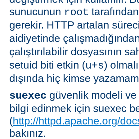
sunucunun
tarafından 
root
gerekir. HTTP artalan süre
aidiyetinde çalışmadığında
çalıştırılabilir dosyasının sa
setuid biti etkin (
) olmal
u+s
dışında hiç kimse yazamama
güvenlik modeli ve
suexec
bilgi edinmek için suexec b
(
http://httpd.apache.org/do
bakınız.