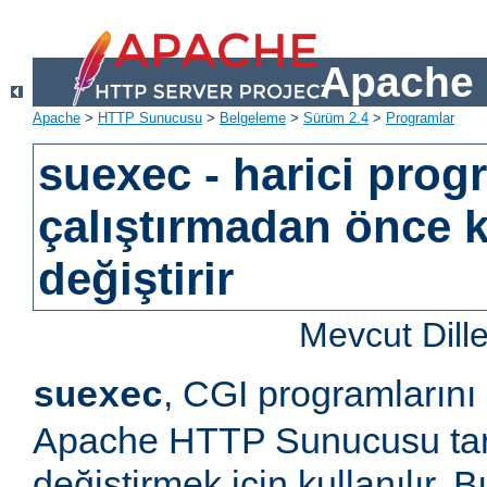
Apache 
Apache
>
HTTP Sunucusu
>
Belgeleme
>
Sürüm 2.4
>
Programlar
suexec - harici prog
çalıştırmadan önce k
değiştirir
Mevcut Dill
, CGI programlarını
suexec
Apache HTTP Sunucusu tara
değiştirmek için kullanılır.