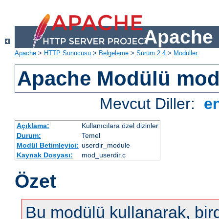
Apache 
Apache
>
HTTP Sunucusu
>
Belgeleme
>
Sürüm 2.4
>
Modüller
Apache Modülü mod
Mevcut Diller:
e
Açıklama:
Kullanıcılara özel dizinler
Durum:
Temel
Modül Betimleyici:
userdir_module
Kaynak Dosyası:
mod_userdir.c
Özet
Bu modülü kullanarak, bir