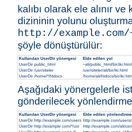
kalıbı olarak ele alınır ve
dizininin yolunu oluşturmak
http://example.com/
şöyle dönüştürülür:
Kullanılan UserDir yönergesi
Elde edilen yol
UserDir public_html
~ali/public_html/bir/iki.html
UserDir /usr/siteler
/usr/siteler/ali/bir/iki.html
UserDir /home/*/htdocs
/home/ali/htdocs/bir/iki.htm
Aşağıdaki yönergelerle i
gönderilecek yönlendirme
Kullanılan UserDir yönergesi
Elde edilen yönlendirme
UserDir http://example.com/users
http://example.com/users/al
UserDir http://example.com/*/usr
http://example.com/ali/usr/b