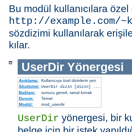
Bu modül kullanıcılara özel 
http://example.com/~
sözdizimi kullanılarak eriş
kılar.
UserDir
Yönergesi
Açıklama:
Kullanıcıya özel dizinlerin yeri
Sözdizimi:
UserDir
dizin
[
dizin
] ...
Bağlam:
sunucu geneli, sanal konak
Durum:
Temel
Modül:
mod_userdir
yönergesi, bir ku
UserDir
belge için bir istek yapıldı