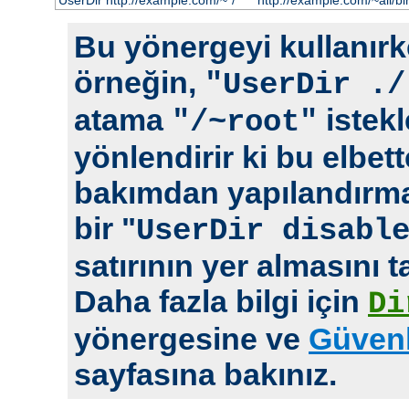
UserDir http://example.com/~*/
http://example.com/~ali/bir
Bu yönergeyi kullanırke
örneğin,
"UserDir ./
atama
istekl
"/~root"
yönlendirir ki bu elbet
bakımdan yapılandırm
bir "
UserDir disabl
satırının yer almasını t
Daha fazla bilgi için
Di
yönergesine ve
Güvenl
sayfasına bakınız.