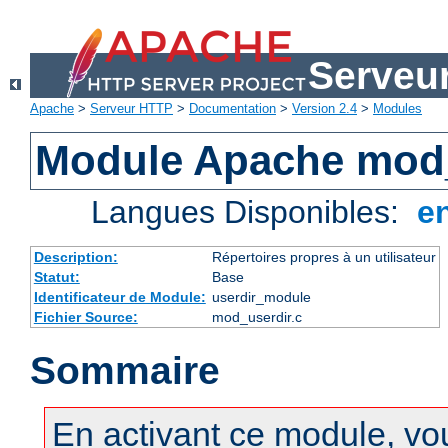
Serveu
Apache
>
Serveur HTTP
>
Documentation
>
Version 2.4
>
Modules
Module Apache mod
Langues Disponibles:
e
Description:
Répertoires propres à un utilisateur
Statut:
Base
Identificateur de Module:
userdir_module
Fichier Source:
mod_userdir.c
Sommaire
En activant ce module, vo