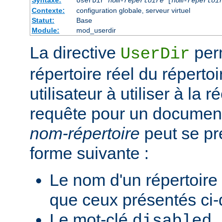
Syntaxe:
UserDir
nom-répertoire
[
nom-répertoi
Contexte:
configuration globale, serveur virtuel
Statut:
Base
Module:
mod_userdir
La directive
perm
UserDir
répertoire réel du réperto
utilisateur à utiliser à la 
requête pour un document 
nom-répertoire
peut se pr
forme suivante :
Le nom d'un répertoire
que ceux présentés ci
Le mot-clé
.
disabled