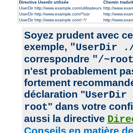
Directive Userdir utilisée
Chemin tradui
UserDir http://www.example.com/utilisateurs
http://www.exam
UserDir http://www.example.com/*/usr
http://www.exa
UserDir http://www.example.com/~*/
http://www.exa
Soyez prudent avec cett
exemple,
"UserDir .
correspondre
"/~roo
n'est probablement pas
fortement recommandé
déclaration "
UserDir 
" dans votre confi
root
aussi la directive
Dire
Conseils en matière de