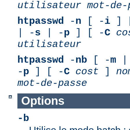
utilisateur
mot-de-
htpasswd
-
n
[ -
i
] 
| -
s
| -
p
] [ -
C
co
utilisateur
htpasswd
-
nb
[ -
m
|
-
p
] [ -
C
cost
]
no
mot-de-passe
Options
-b