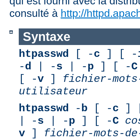
qui est fourni avec la distri
consulté à
http://httpd.apac
Syntaxe
htpasswd
[ -
c
] [ -
-
d
| -
s
| -
p
] [ -
C
[ -
v
]
fichier-mots
utilisateur
htpasswd
-
b
[ -
c
] 
| -
s
| -
p
] [ -
C
co
v
]
fichier-mots-de