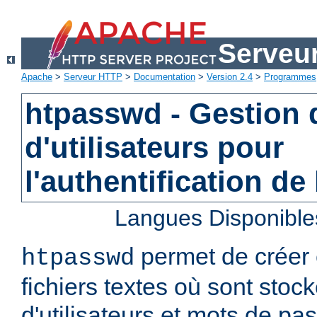
Serveu
Apache
>
Serveur HTTP
>
Documentation
>
Version 2.4
>
Programmes
htpasswd - Gestion d
d'utilisateurs pour
l'authentification de
Langues Disponible
permet de créer 
htpasswd
fichiers textes où sont stoc
d'utilisateurs et mots de pa