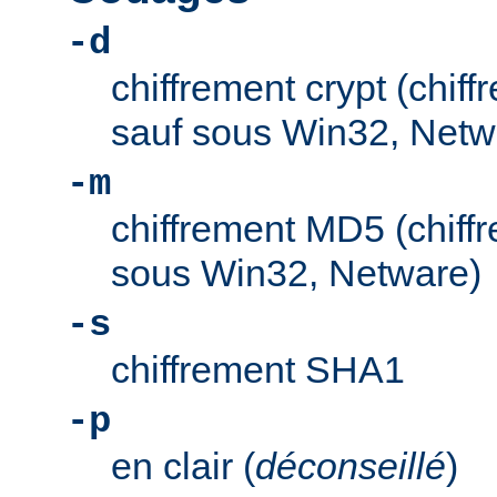
-d
chiffrement crypt (chif
sauf sous Win32, Netw
-m
chiffrement MD5 (chiff
sous Win32, Netware)
-s
chiffrement SHA1
-p
en clair (
déconseillé
)