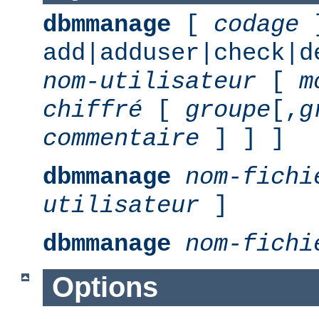
dbmmanage
[
codage
add|adduser|check|d
nom-utilisateur
[
m
chiffré
[
groupe
[,
g
commentaire
] ] ]
dbmmanage
nom-fichi
utilisateur
]
dbmmanage
nom-fichi
Options