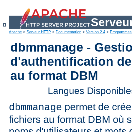
Serveu
Apache
>
Serveur HTTP
>
Documentation
>
Version 2.4
>
Programmes
dbmmanage - Gestion
d'authentification de
au format DBM
Langues Disponible
permet de créer
dbmmanage
fichiers au format DBM où s
noms d'utilisateurs et mots 