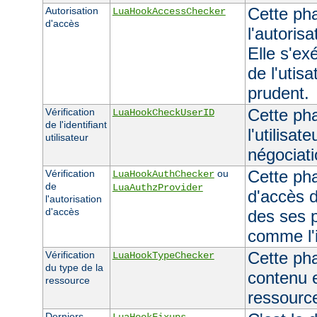
Cette pha
Autorisation
LuaHookAccessChecker
d'accès
l'autoris
Elle s'ex
de l'utisa
prudent.
Cette phas
Vérification
LuaHookCheckUserID
de l'identifiant
l'utilisat
utilisateur
négociati
Cette pha
Vérification
ou
LuaHookAuthChecker
de
LuaAuthzProvider
d'accès d
l'autorisation
d'accès
des ses 
comme l'id
Cette ph
Vérification
LuaHookTypeChecker
du type de la
contenu e
ressource
ressourc
Derniers