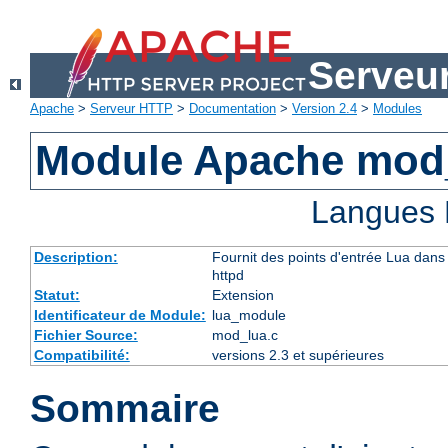
Serveu
Apache
>
Serveur HTTP
>
Documentation
>
Version 2.4
>
Modules
Module Apache mod
Langues 
Description:
Fournit des points d'entrée Lua dans 
httpd
Statut:
Extension
Identificateur de Module:
lua_module
Fichier Source:
mod_lua.c
Compatibilité:
versions 2.3 et supérieures
Sommaire