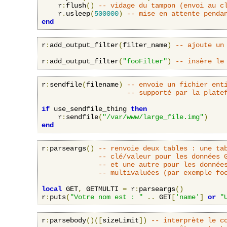
    r
:
flush
()
-- vidage du tampon (envoi au c
    r
.
usleep
(
500000
)
-- mise en attente penda
end
r
:
add_output_filter
(
filter_name
)
-- ajoute un
r
:
add_output_filter
(
"fooFilter"
)
-- insère le
r
:
sendfile
(
filename
)
-- envoie un fichier ent
-- supporté par la plate
if
 use_sendfile_thing 
then
    r
:
sendfile
(
"/var/www/large_file.img"
)
end
r
:
parseargs
()
-- renvoie deux tables : une ta
-- clé/valeur pour les données 
-- et une autre pour les donnée
-- multivaluées (par exemple fo
local
 GET
,
 GETMULTI 
=
 r
:
parseargs
()
r
:
puts
(
"Votre nom est : "
..
 GET
[
'name'
]
or
"
r
:
parsebody
()([
sizeLimit
])
-- interprète le c