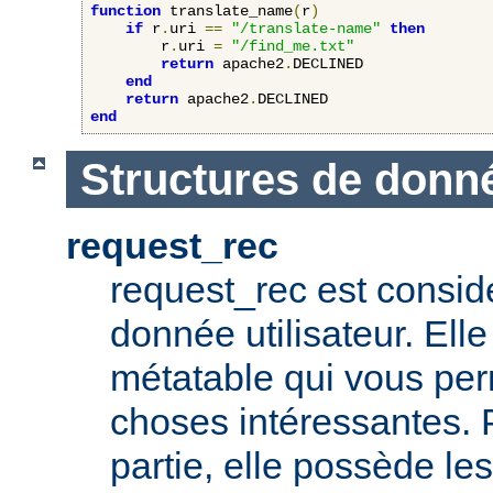
function
 translate_name
(
r
)
if
 r
.
uri 
==
"/translate-name"
then
        r
.
uri 
=
"/find_me.txt"
return
 apache2
.
DECLINED

end
return
 apache2
.
end
Structures de donn
request_rec
request_rec est consid
donnée utilisateur. El
métatable qui vous per
choses intéressantes. 
partie, elle possède 