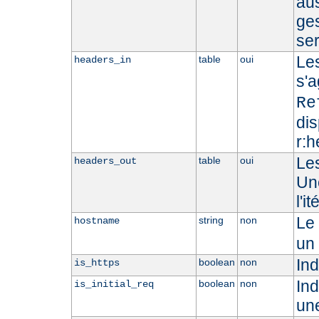
aus
ges
ser
Les
table
oui
headers_in
s'
Re
dis
r:h
Les
table
oui
headers_out
Une
l'i
Le 
string
non
hostname
un
Ind
boolean
non
is_https
Ind
boolean
non
is_initial_req
un