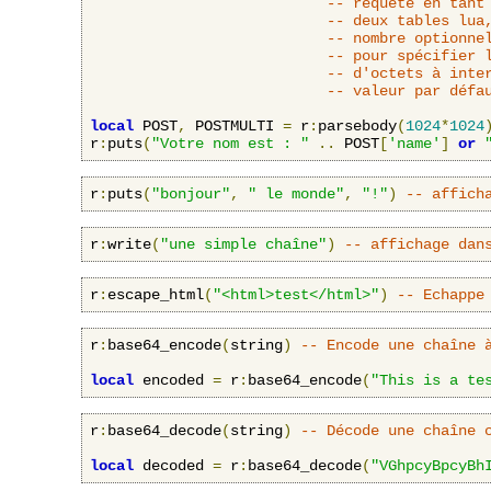
-- requête en tant
-- deux tables lua
-- nombre optionne
-- pour spécifier 
-- d'octets à inte
-- valeur par défa
local
 POST
,
 POSTMULTI 
=
 r
:
parsebody
(
1024
*
1024
r
:
puts
(
"Votre nom est : "
..
 POST
[
'name'
]
or
r
:
puts
(
"bonjour"
,
" le monde"
,
"!"
)
-- affich
r
:
write
(
"une simple chaîne"
)
-- affichage dan
r
:
escape_html
(
"<html>test</html>"
)
-- Echappe
r
:
base64_encode
(
string
)
-- Encode une chaîne 
local
 encoded 
=
 r
:
base64_encode
(
"This is a te
r
:
base64_decode
(
string
)
-- Décode une chaîne 
local
 decoded 
=
 r
:
base64_decode
(
"VGhpcyBpcyBh