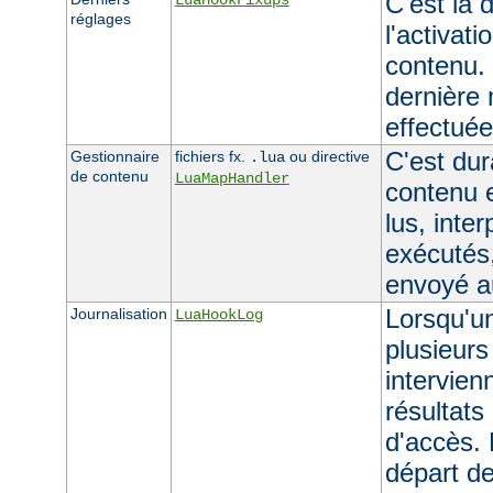
C'est la 
LuaHookFixups
réglages
l'activat
contenu. 
dernière 
effectuée 
C'est dur
Gestionnaire
fichiers fx.
ou directive
.lua
de contenu
LuaMapHandler
contenu e
lus, inte
exécutés,
envoyé au
Lorsqu'un
Journalisation
LuaHookLog
plusieurs
intervien
résultats
d'accès. 
départ de