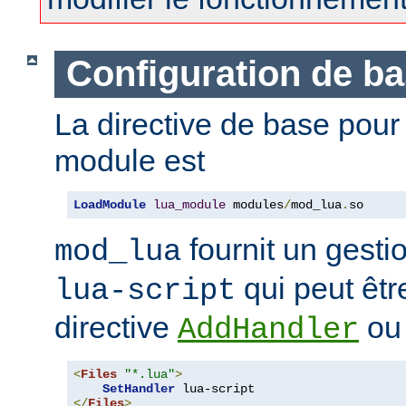
Configuration de b
La directive de base pou
module est
LoadModule
lua_module
 modules
/
mod_lua
.
so
fournit un gest
mod_lua
qui peut êtr
lua-script
directive
o
AddHandler
<
Files
"*.lua"
>
SetHandler
</
Files
>