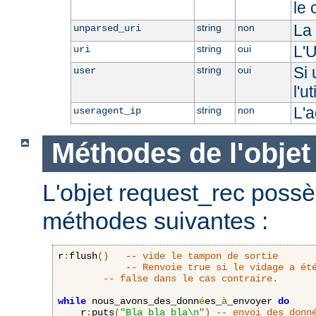
le 
La 
string
non
unparsed_uri
L'U
string
oui
uri
Si 
string
oui
user
l'u
L'a
string
non
useragent_ip
Méthodes de l'objet
L'objet request_rec poss
méthodes suivantes :
r
:
flush
()
-- vide le tampon de sortie
-- Renvoie true si le vidage a ét
-- false dans le cas contraire.
while
 nous_avons_des_donn
é
es_
à
_envoyer 
do
    r
:
puts
(
"Bla bla bla\n"
)
-- envoi des donn