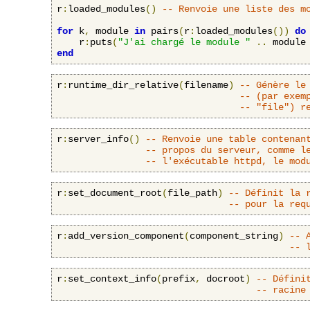
r
:
loaded_modules
()
-- Renvoie une liste des m
for
 k
,
 module 
in
 pairs
(
r
:
loaded_modules
())
do
    r
:
puts
(
"J'ai chargé le module "
..
 module
end
r
:
runtime_dir_relative
(
filename
)
-- Génère le
-- (par exem
-- "file") r
r
:
server_info
()
-- Renvoie une table contenan
-- propos du serveur, comme l
-- l'exécutable httpd, le mod
r
:
set_document_root
(
file_path
)
-- Définit la 
-- pour la req
r
:
add_version_component
(
component_string
)
-- 
-- 
r
:
set_context_info
(
prefix
,
 docroot
)
-- Défini
-- racine