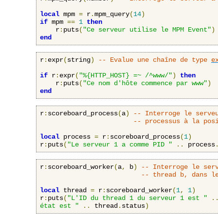
local
 mpm 
=
 r
.
mpm_query
(
14
)
if
 mpm 
==
1
then
    r
:
puts
(
"Ce serveur utilise le MPM Event"
)
end
r
:
expr
(
string
)
-- Evalue une chaîne de type 
e
if
 r
:
expr
(
"%{HTTP_HOST} =~ /^www/"
)
then
    r
:
puts
(
"Ce nom d'hôte commence par www"
)
end
r
:
scoreboard_process
(
a
)
-- Interroge le serve
-- processus à la pos
local
 process 
=
 r
:
scoreboard_process
(
1
)
r
:
puts
(
"Le serveur 1 a comme PID "
..
 process
r
:
scoreboard_worker
(
a
,
 b
)
-- Interroge le ser
-- thread 
b
, dans l
local
 thread 
=
 r
:
scoreboard_worker
(
1
,
1
)
r
:
puts
(
"L'ID du thread 1 du serveur 1 est "
.
état est "
..
 thread
.
status
)