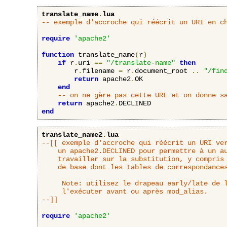
translate_name
.
lua
-- exemple d'accroche qui réécrit un URI en c
require
'apache2'
function
 translate_name
(
r
)
if
 r
.
uri 
==
"/translate-name"
then
        r
.
filename 
=
 r
.
document_root 
..
"/fin
return
 apache2
.
OK

end
-- on ne gère pas cette URL et on donne s
return
 apache2
.
end
translate_name2
.
lua
--[[ exemple d'accroche qui réécrit un URI ver
	un apache2.DECLINED pour permettre à un autre interpréteur d'URL de

	travailler sur la substitution, y compris l'accroche translate_name

	de base dont les tables de correspondances se basent sur DocumentRoot.

     Note: utilisez le drapeau early/late de l
     l'exécuter avant ou après mod_alias.

--]]
require
'apache2'