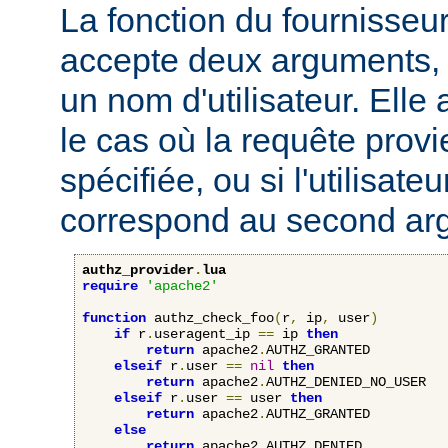
La fonction du fournisseu
accepte deux arguments, 
un nom d'utilisateur. Elle
le cas où la requête provi
spécifiée, ou si l'utilisateu
correspond au second ar
authz_provider
.
lua
require
'apache2'
function
 authz_check_foo
(
r
,
 ip
,
 user
)
if
 r
.
useragent_ip 
==
 ip 
then
return
 apache2
.
AUTHZ_GRANTED

elseif
 r
.
user 
==
nil
then
return
 apache2
.
AUTHZ_DENIED_NO_USER

elseif
 r
.
user 
==
 user 
then
return
 apache2
.
AUTHZ_GRANTED

else
return
 apache2
.
AUTHZ_DENIED
