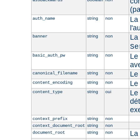
con
assbackwards
(p
La 
string
non
auth_name
l'a
La
string
non
banner
Se
Le 
string
non
basic_auth_pw
ave
Le 
string
non
canonical_filename
Le
string
non
content_encoding
Le 
string
oui
content_type
dé
ex
string
non
context_prefix
string
non
context_document_root
La
string
non
document_root