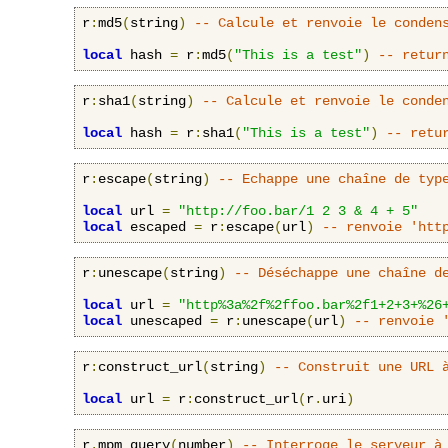
r
:
md5
(
string
)
-- Calcule et renvoie le conden
local
 hash 
=
 r
:
md5
(
"This is a test"
)
-- retur
r
:
sha1
(
string
)
-- Calcule et renvoie le conde
local
 hash 
=
 r
:
sha1
(
"This is a test"
)
-- retu
r
:
escape
(
string
)
-- Echappe une chaîne de typ
local
 url 
=
"http://foo.bar/1 2 3 & 4 + 5"
local
 escaped 
=
 r
:
escape
(
url
)
-- renvoie 'htt
r
:
unescape
(
string
)
-- Déséchappe une chaîne d
local
 url 
=
"http%3a%2f%2ffoo.bar%2f1+2+3+%26
local
 unescaped 
=
 r
:
unescape
(
url
)
-- renvoie 
r
:
construct_url
(
string
)
-- Construit une URL 
local
 url 
=
 r
:
construct_url
(
r
.
uri
)
r
.
mpm_query
(
number
)
-- Interroge le serveur à