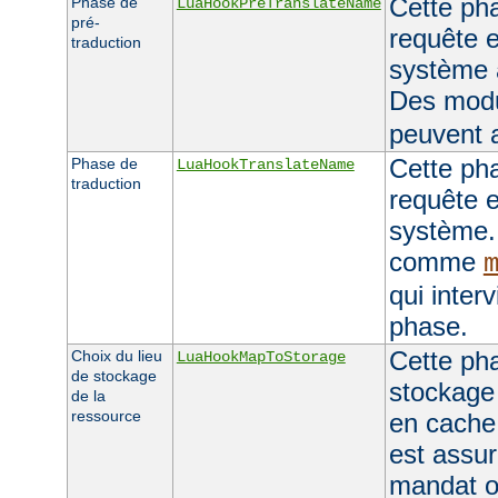
Cette pha
Phase de
LuaHookPreTranslateName
pré-
requête e
traduction
système 
Des mod
peuvent a
Cette pha
Phase de
LuaHookTranslateName
traduction
requête e
système.
comme
qui inter
phase.
Cette pha
Choix du lieu
LuaHookMapToStorage
de stockage
stockage 
de la
ressource
en cache
est assu
mandat o