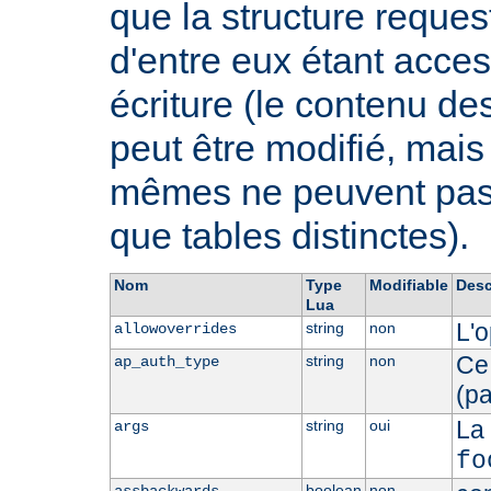
que la structure request
d'entre eux étant acces
écriture (le contenu de
peut être modifié, mai
mêmes ne peuvent pas ê
que tables distinctes).
Nom
Type
Modifiable
Desc
Lua
L'o
string
non
allowoverrides
Ce 
string
non
ap_auth_type
(p
La
string
oui
args
fo
boolean
non