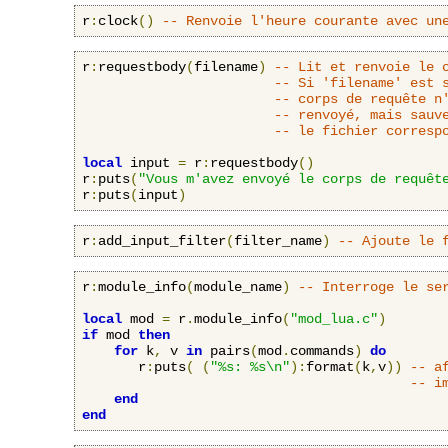
r
:
clock
()
-- Renvoie l'heure courante avec un
r
:
requestbody
(
filename
)
-- Lit et renvoie le 
-- Si 'filename' est 
-- corps de requête n
-- renvoyé, mais sauv
-- le fichier corresp
local
 input 
=
 r
:
requestbody
()
r
:
puts
(
"Vous m'avez envoyé le corps de requêt
r
:
puts
(
input
)
r
:
add_input_filter
(
filter_name
)
-- Ajoute le 
r
:
module_info
(
module_name
)
-- Interroge le se
local
 mod 
=
 r
.
module_info
(
"mod_lua.c"
)
if
 mod 
then
for
 k
,
 v 
in
 pairs
(
mod
.
commands
)
do
       r
:
puts
(
(
"%s: %s\n"
):
format
(
k
,
v
))
-- a
-- i
end
end