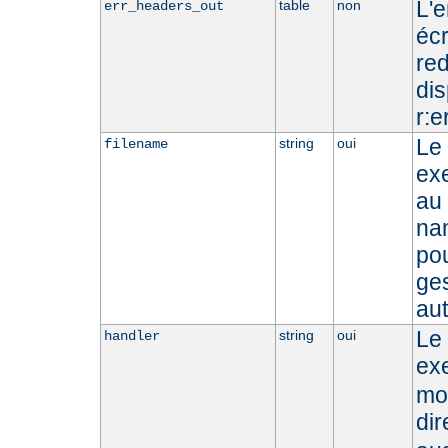
L'e
table
non
err_headers_out
écr
red
dis
r:e
Le 
string
oui
filename
exe
au 
nam
pou
ges
au
Le
string
oui
handler
ex
mod
dir