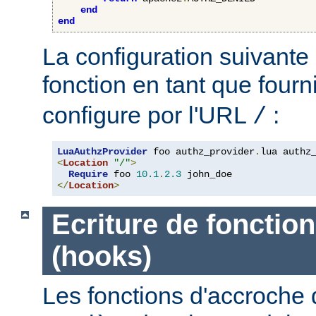
end
end
La configuration suivante 
fonction en tant que four
configure por l'URL
:
/
LuaAuthzProvider
 foo authz_provider
.
<
Location
"/"
>
Require
 foo 
10.1
.
2.3
</
Location
>
Ecriture de fonctio
(hooks)
Les fonctions d'accroche 