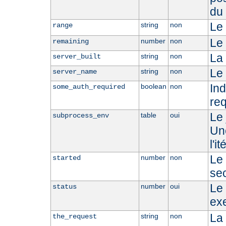
du 
Le 
string
non
range
Le 
number
non
remaining
La 
string
non
server_built
Le 
string
non
server_name
Ind
boolean
non
some_auth_required
req
Le 
table
oui
subprocess_env
Une
l'i
Le 
number
non
started
se
Le 
number
oui
status
ex
La 
string
non
the_request