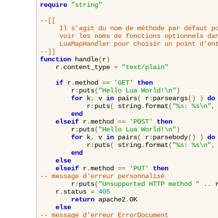
require
"string"
--[[

     Il s'agit du nom de méthode par défaut po
     voir les noms de fonctions optionnels dan
     LuaMapHandler pour choisir un point d'ent
--]]
function
 handle
(
r
)
    r
.
content_type 
=
"text/plain"
if
 r
.
method 
==
'GET'
then
    	r
:
puts
(
"Hello Lua World!\n"
)
for
 k
,
 v 
in
 pairs
(
 r
:
parseargs
()
)
do
            r
:
puts
(
 string
.
format
(
"%s: %s\n"
,
end
elseif
 r
.
method 
==
'POST'
then
    	r
:
puts
(
"Hello Lua World!\n"
)
for
 k
,
 v 
in
 pairs
(
 r
:
parsebody
()
)
do
            r
:
puts
(
 string
.
format
(
"%s: %s\n"
,
end
else
elseif
 r
.
method 
==
'PUT'
then
-- message d'erreur personnalisé
        r
:
puts
(
"Unsupported HTTP method "
..
 
	r
.
status 
=
405
return
 apache2
.
OK

else
-- message d'erreur ErrorDocument