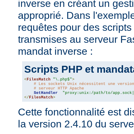
inverse en créant un gesti
approprié. Dans l'exemple
requêtes pour des script
transmises au serveur Fas
mandat inverse :
Scripts PHP et mandat
<
FilesMatch
"\.php$"
>
# Les sockets Unix nécessitent une versio
# serveur HTTP Apache
SetHandler
"proxy:unix:/path/to/app.sock
</
FilesMatch
>
Cette fonctionnalité est di
la version 2.4.10 du ser