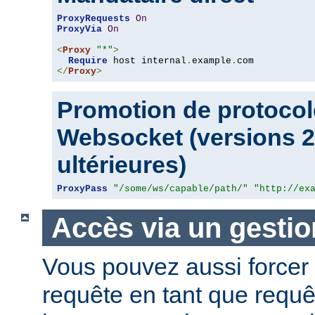
ProxyRequests
On
ProxyVia
On
<
Proxy
"*"
>
Require
 host internal
.
example
.
</
Proxy
>
Promotion de protocol
Websocket (versions 2.
ultérieures)
ProxyPass
"/some/ws/capable/path/"
"http://ex
Accès via un gestio
Vous pouvez aussi forcer 
requête en tant que requ