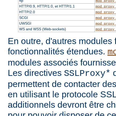
ftp
mod_proxy
HTTP/0.9, HTTP/1.0, et HTTP/1.1
mod_proxy
HTTP/2.0
mod_proxy
SCGI
mod_proxy
UWSGI
mod_proxy
WS and WSS (Web-sockets)
mod_proxy
En outre, d'autres modules 
fonctionnalités étendues.
m
modules associés fournisse
Les directives
d
SSLProxy*
permettent de contacter des
en utilisant le protocole S
additionnels devront être c
pour pouvoir disposer de ce