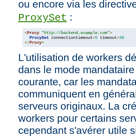
ou encore via les directi
:
ProxySet
<
Proxy
"http://backend.example.com"
>
ProxySet
 connectiontimeout
=
5
 timeout
=
30
</
Proxy
>
L'utilisation de workers dé
dans le mode mandataire d
courante, car les mandata
communiquent en généra
serveurs originaux. La cré
workers pour certains ser
cependant s'avérer utile s