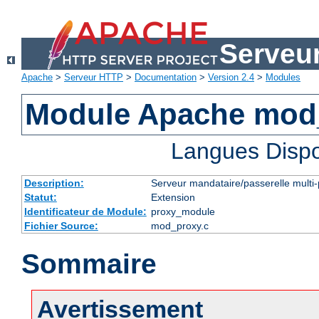
Serveu
Apache
>
Serveur HTTP
>
Documentation
>
Version 2.4
>
Modules
Module Apache mod
Langues Dispo
Description:
Serveur mandataire/passerelle multi-
Statut:
Extension
Identificateur de Module:
proxy_module
Fichier Source:
mod_proxy.c
Sommaire
Avertissement