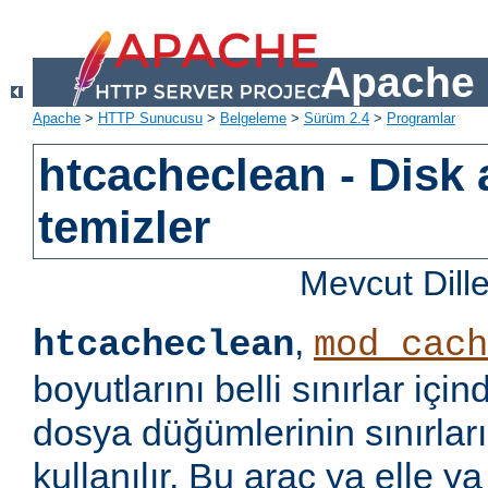
Apache 
Apache
>
HTTP Sunucusu
>
Belgeleme
>
Sürüm 2.4
>
Programlar
htcacheclean - Disk 
temizler
Mevcut Dill
,
htcacheclean
mod_cach
boyutlarını belli sınırlar iç
dosya düğümlerinin sınırları
kullanılır. Bu araç ya elle ya