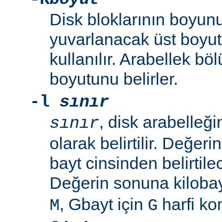
Disk bloklarının boyunu
yuvarlanacak üst boyut
kullanılır. Arabellek b
boyutunu belirler.
-l
sınır
, disk arabelleğ
sınır
olarak belirtilir. Değeri
bayt cinsinden belirtilec
Değerin sonuna kilobay
, Gbayt için
harfi kon
M
G