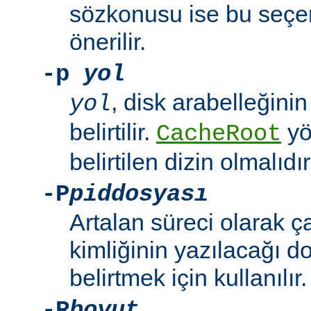
sözkonusu ise bu seçe
önerilir.
-p
yol
, disk arabelleğinin
yol
belirtilir.
yö
CacheRoot
belirtilen dizin olmalıdır
-P
piddosyası
Artalan süreci olarak 
kimliğinin yazılacağı d
belirtmek için kullanılır.
-R
boyut