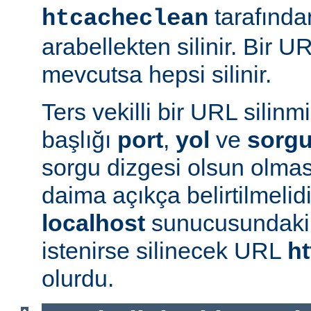
tarafında
htcacheclean
arabellekten silinir. Bir U
mevcutsa hepsi silinir.
Ters vekilli bir URL silin
başlığı
port
,
yol
ve
sorg
sorgu dizgesi olsun olmas
daima açıkça belirtilmelidi
localhost
sunucusundak
istenirse silinecek URL
ht
olurdu.