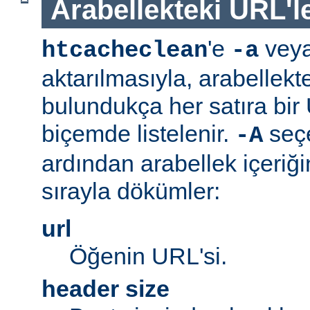
Arabellekteki URL'le
'e
vey
htcacheclean
-a
aktarılmasıyla, arabellekt
bulundukça her satıra bi
biçemde listelenir.
seç
-A
ardından arabellek içeriğ
sırayla dökümler:
url
Öğenin URL'si.
header size