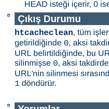
HEAD isteği içerir, 0 is
Çıkış Durumu
, tüm işle
htcacheclean
getirildiğinde
, aksi takd
0
URL belirtildiğinde, bu U
silinmişse
, aksi takdird
0
URL'nin silinmesi sırasınd
döndürür.
1
Yorumlar