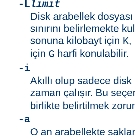
-L
limit
Disk arabellek dosyas
sınırını belirlemekte kul
sonuna kilobayt için
,
K
için
harfi konulabilir.
G
-i
Akıllı olup sadece disk 
zaman çalışır. Bu seç
birlikte belirtilmek zoru
-a
O an arabellekte sakla