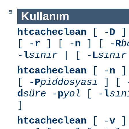
Kullanım
htcacheclean
[ -
D
] 
[ -
r
] [ -
n
] [ -
R
b
-
l
sınır
| [ -
L
sınır
htcacheclean
[ -
n
] 
[ -
P
piddosyası
] [ 
d
süre
-
p
yol
[ -
l
sın
]
htcacheclean
[ -
v
] 