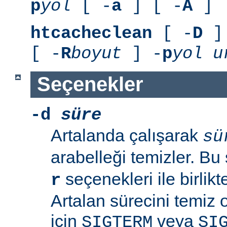
p
yol
[ -
a
] [ -
A
]
htcacheclean
[ -
D
] 
[ -
R
boyut
] -
p
yol
u
Seçenekler
-d
süre
Artalanda çalışarak
sü
arabelleği temizler. B
seçenekleri ile birlik
r
Artalan sürecini temiz
için
veya
SIGTERM
SI