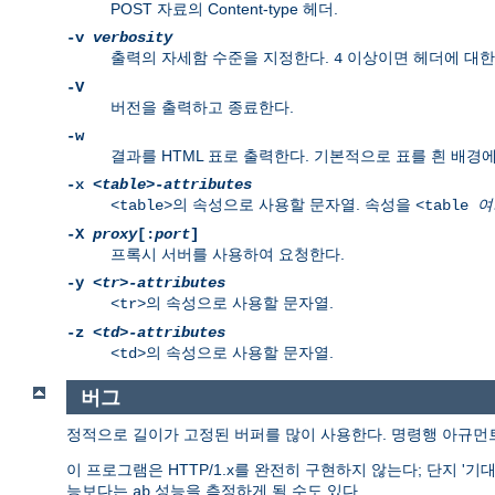
POST 자료의 Content-type 헤더.
-v
verbosity
출력의 자세함 수준을 지정한다.
이상이면 헤더에 대한
4
-V
버전을 출력하고 종료한다.
-w
결과를 HTML 표로 출력한다. 기본적으로 표를 흰 배경에
-x
<table>-attributes
의 속성으로 사용할 문자열. 속성을
<table>
<table
여
-X
proxy
[:
port
]
프록시 서버를 사용하여 요청한다.
-y
<tr>-attributes
의 속성으로 사용할 문자열.
<tr>
-z
<td>-attributes
의 속성으로 사용할 문자열.
<td>
버그
정적으로 길이가 고정된 버퍼를 많이 사용한다. 명령행 아규먼트
이 프로그램은 HTTP/1.x를 완전히 구현하지 않는다; 단지 '
능보다는
성능을 측정하게 될 수도 있다.
ab