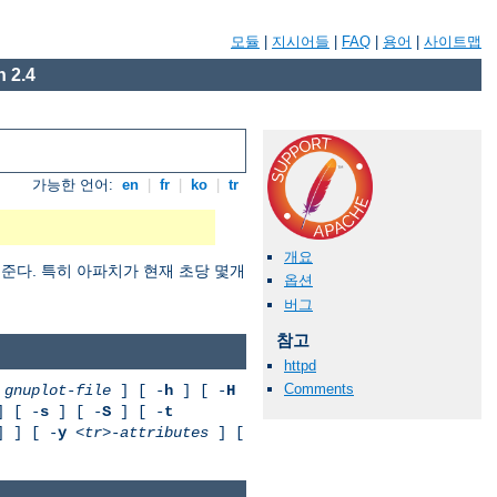
모듈
|
지시어들
|
FAQ
|
용어
|
사이트맵
 2.4
가능한 언어:
en
|
fr
|
ko
|
tr
개요
려준다. 특히 아파치가 현재 초당 몇개
옵션
버그
참고
httpd
Comments
gnuplot-file
] [ -
h
] [ -
H
 [ -
s
] [ -
S
] [ -
t
] ] [ -
y
<tr>-attributes
] [