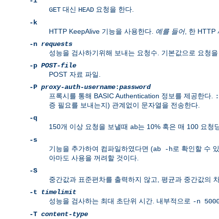
-i
대신
요청을 한다.
GET
HEAD
-k
HTTP KeepAlive 기능을 사용한다.
예를 들어
, 한 HTT
-n
requests
성능을 검사하기위해 보내는 요청수. 기본값으로 요청을
-p
POST-file
POST 자료 파일.
-P
proxy-auth-username
:
password
프록시를 통해 BASIC Authentication 정보를 제공한다.
:
증 필요를 보내는지) 관계없이 문자열을 전송한다.
-q
150개 이상 요청을 보낼때
는 10% 혹은 매 100 요청
ab
-s
기능을 추가하여 컴파일하였다면 (
로 확인할 수 
ab -h
아마도 사용을 꺼려할 것이다.
-S
중간값과 표준편차를 출력하지 않고, 평균과 중간값의 차
-t
timelimit
성능을 검사하는 최대 초단위 시간. 내부적으로
-n 500
-T
content-type