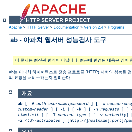
Apache
>
HTTP Server
>
Documentation
>
Version 2.4
>
Programs
ab - 아파치 웹서버 성능검사 도구
이 문서는 최신판 번역이 아닙니다. 최근에 변경된 내용은 영어 
는 아파치 하이퍼텍스트 전송 프로토콜 (HTTP) 서버의 성능을 검
ab
의 요청을 서비스하는지 알려준다.
개요
ab
[ -
A
auth-username
:
password
] [ -
c
concurrenc
custom-header
] [ -
i
] [ -
k
] [ -
n
requests
] [ 
timelimit
] [ -
T
content-type
] [ -
v
verbosity
] 
-
z
<td>-attributes
] [http://]
hostname
[:
port
]/
pa