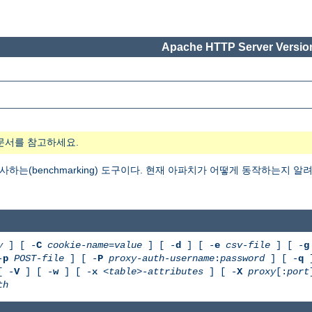
Apache HTTP Server Version
문서를 참고하세요.
사하는(benchmarking) 도구이다. 현재 아파치가 어떻게 동작하는지 알
y
] [ -
C
cookie-name
=
value
] [ -
d
] [ -
e
csv-file
] [ -
g
-
p
POST-file
] [ -
P
proxy-auth-username
:
password
] [ -
q
]
[ -
V
] [ -
w
] [ -
x
<table>-attributes
] [ -
X
proxy
[:
port
th