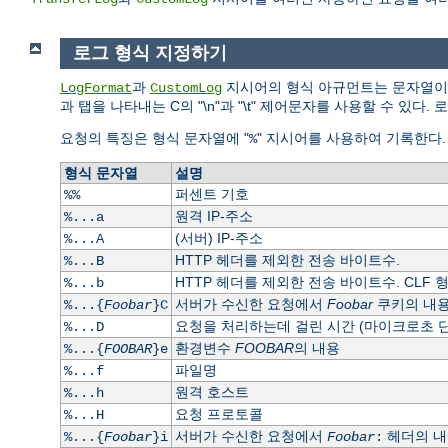
로그 형식 지정하기
과
지시어의 형식 아규먼트는 문자열이다
LogFormat
CustomLog
과 탭을 나타내는 C의 "\n"과 "\t" 제어문자를 사용할 수 
요청의 특징은 형식 문자열에 "
" 지시어를 사용하여 기록한다
%
형식 문자열
설명
퍼센트 기호
%%
원격 IP-주소
%...a
(서버) IP-주소
%...A
HTTP 헤더를 제외한 전송 바이트수.
%...B
HTTP 헤더를 제외한 전송 바이트수. CLF 
%...b
서버가 수신한 요청에서
Foobar
쿠키의 내용
%...{
Foobar
}C
요청을 처리하는데 걸린 시간 (마이크로초 단
%...D
환경변수
FOOBAR
의 내용
%...{
FOOBAR
}e
파일명
%...f
원격 호스트
%...h
요청 프로토콜
%...H
서버가 수신한 요청에서
헤더의 내
%...{
Foobar
}i
Foobar
: