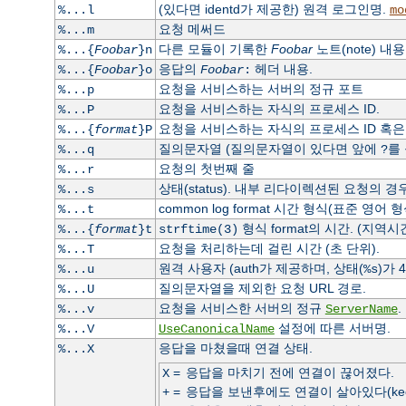
(있다면 identd가 제공한) 원격 로그인명.
%...l
mo
요청 메써드
%...m
다른 모듈이 기록한
Foobar
노트(note) 내용
%...{
Foobar
}n
응답의
헤더 내용.
%...{
Foobar
}o
Foobar
:
요청을 서비스하는 서버의 정규 포트
%...p
요청을 서비스하는 자식의 프로세스 ID.
%...P
요청을 서비스하는 자식의 프로세스 ID 혹은 쓰
%...{
format
}P
질의문자열 (질의문자열이 있다면 앞에
를
%...q
?
요청의 첫번째 줄
%...r
상태(status). 내부 리다이렉션된 요청의 
%...s
common log format 시간 형식(표준 영어 
%...t
형식 format의 시간. (지역시
%...{
format
}t
strftime(3)
요청을 처리하는데 걸린 시간 (초 단위).
%...T
원격 사용자 (auth가 제공하며, 상태(
)가 
%...u
%s
질의문자열을 제외한 요청 URL 경로.
%...U
요청을 서비스한 서버의 정규
.
%...v
ServerName
설정에 따른 서버명.
%...V
UseCanonicalName
응답을 마쳤을때 연결 상태.
%...X
=
응답을 마치기 전에 연결이 끊어졌다.
X
=
응답을 보낸후에도 연결이 살아있다(keep a
+