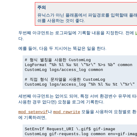
주의
유닉스가 아닌 플래폼에서 파일경로를 입력할때 플래
쉬를 사용하는 것이 좋다.
두번째 아규먼트는 로그파일에 기록할 내용을 지정한다. 전에
다.
예를 들어, 다음 두 지시어는 똑같은 일을 한다.
# 형식 별칭을 사용한 CustomLog
LogFormat "%h %l %u %t \"%r\" %>s %b" common
CustomLog logs/access_log common
# 직접 형식 문자열을 사용한 CustomLog
CustomLog logs/access_log "%h %l %u %t \"%r\"
세번째 아규먼트는 없어도 되며, 특정 서버 환경변수 유무에 
사용한 경우 없다면) 요청을 로그에 기록한다.
나
모듈을 사용하여 요청별로 환경
mod_setenvif
mod_rewrite
에 기록하려면,
SetEnvIf Request_URI \.gif$ gif-image
CustomLog gif-requests.log common env=gif-ima