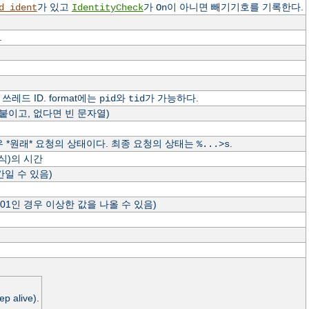
가 있고
가
이 아니면 빼기기호를 기록한다.
d_ident
IdentityCheck
On
.
레드 ID. format에는
와
가 가능하다.
pid
tid
 붙이고, 없다면 빈 문자열)
경우 *원래* 요청의 상태이다. 최종 요청의 상태는
.
%...>s
형식)의 시간
간일 수 있음)
401인 경우 이상한 값을 나올 수 있음)
live).