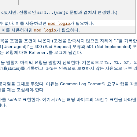
였지만, 전통적인 ssl
문법과 겹쳐서 변경했다.)
.c
%...{
var
}c
수 없다. 이를 사용하려면
가 필요하다.
mod_logio
. 이를 사용하려면
가 필요하다.
mod_logio
항목을 포함할 조건이 나온다 (조건을 만족하지 않으면 자리에 "-"를 기록한다
-agent}i"는 400 (Bad Request) 오류와 501 (Not Implemente
든 요청에 대해
를 로그에 남긴다.
Referer:
요청을 말할지 마지막 요청을 말할지 선택한다. 기본적으로
%s, %U, %T, %
태(status)를 기록하고,
는 인증으로 보호하지 않는 자원으로 내부 
%<u
문자열을 그대로 두었다. 이유는 Common Log Format의 요구사항을 
룰 때는 조심해야 한다.
문자를
로 표현한다. 여기서
hh
는 해당 바이트의 16진수 표현을 나타낸
\x
hh
다.