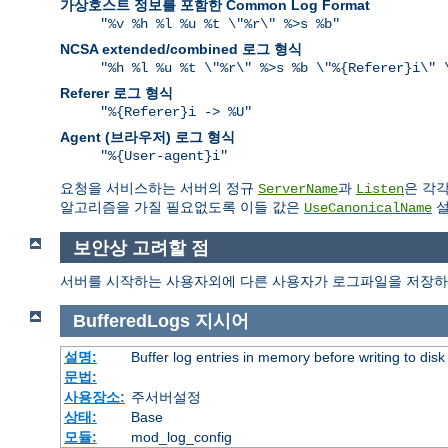
가상호스트 정보를 포함한 Common Log Format
"%v %h %l %u %t \"%r\" %>s %b"
NCSA extended/combined 로그 형식
"%h %l %u %t \"%r\" %>s %b \"%{Referer}i\" 
Referer 로그 형식
"%{Referer}i -> %U"
Agent (브라우저) 로그 형식
"%{User-agent}i"
요청을 서비스하는 서버의 정규
과
은 각
ServerName
Listen
알고리즘을 가질 필요없도록 이들 값은
설
UseCanonicalName
보안상 고려할 점
서버를 시작하는 사용자외에 다른 사용자가 로그파일을 저장하
BufferedLogs
지시어
설명:
Buffer log entries in memory before writing to disk
문법:
사용장소:
주서버설정
상태:
Base
모듈:
mod_log_config