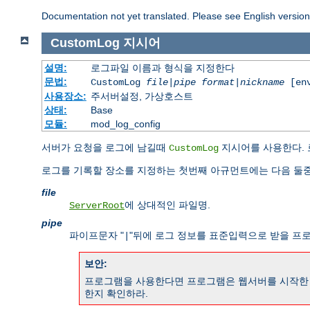
Documentation not yet translated. Please see English versio
CustomLog
지시어
설명:
로그파일 이름과 형식을 지정한다
문법:
CustomLog
file
|
pipe
format
|
nickname
[env
사용장소:
주서버설정, 가상호스트
상태:
Base
모듈:
mod_log_config
서버가 요청을 로그에 남길때
지시어를 사용한다. 
CustomLog
로그를 기록할 장소를 지정하는 첫번째 아규먼트에는 다음 둘중
file
에 상대적인 파일명.
ServerRoot
pipe
파이프문자 "
"뒤에 로그 정보를 표준입력으로 받을 프
|
보안:
프로그램을 사용한다면 프로그램은 웹서버를 시작한 사
한지 확인하라.