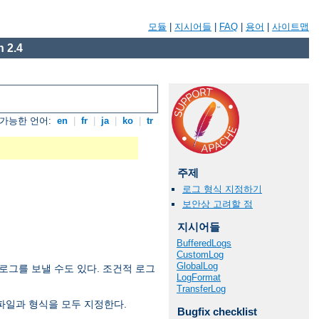
모듈
|
지시어들
|
FAQ
|
용어
|
사이트맵
 2.4
가능한 언어:
en
|
fr
|
ja
|
ko
|
tr
주제
로그 형식 지정하기
보안상 고려할 점
지시어들
BufferedLogs
CustomLog
GlobalLog
로그를 보낼 수도 있다. 조건적 로그
LogFormat
TransferLog
파일과 형식을 모두 지정한다.
Bugfix checklist