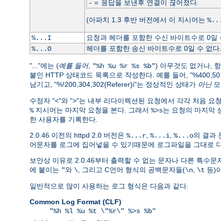
=
응답을 보낸후 연결이 끊어졌다.
-
(아파치 1.3 후반 버전에서 이 지시어는
%..
요청과 헤더를 포함한 수신 바이트수로 0일 
%...I
헤더를 포함한 송신 바이트수로 0일 수 없다
%...O
"
...
"에는 (
예를 들어
,
) 아무것도 없거나, 
"%h %u %r %s %b"
붙인 HTTP 상태코드 목록으로 작성한다. 예를 들어, "%400,501{User
남기고, "%!200,304,302{Referer}i"는 정상적인 상태가
아닌
모
수정자 "<"와 ">"는 내부 리다이렉션된 요청에서 각각 처음 
지시어는 마지막 요청을 본다. 그래서
는 요청의 마지막 상
%
%>s
한 사용자를 기록한다.
2.0.46 이전의 httpd 2.0 버전은
,
,
의 결과 
%...r
%...i
%...o
어문자를 로그에 집어넣을 수 있기때문에 로그파일을 그대로 다
보안상 이유로 2.0.46부터 출력할 수 없는 문자나 다른 특수
에 붙이는
와
, 그리고 C언어 형식의 공백문자들(
,
등)이
"
\
\n
\t
일반적으로 많이 사용하는 로그 형식은 다음과 같다.
Common Log Format (CLF)
"%h %l %u %t \"%r\" %>s %b"