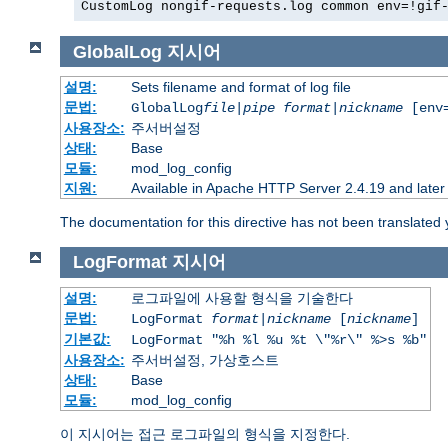
CustomLog nongif-requests.log common env=!gif
GlobalLog
지시어
설명:
Sets filename and format of log file
문법:
GlobalLog
file
|
pipe
format
|
nickname
[env=
사용장소:
주서버설정
상태:
Base
모듈:
mod_log_config
지원:
Available in Apache HTTP Server 2.4.19 and later
The documentation for this directive has not been translated 
LogFormat
지시어
설명:
로그파일에 사용할 형식을 기술한다
문법:
LogFormat
format
|
nickname
[
nickname
]
기본값:
LogFormat "%h %l %u %t \"%r\" %>s %b"
사용장소:
주서버설정, 가상호스트
상태:
Base
모듈:
mod_log_config
이 지시어는 접근 로그파일의 형식을 지정한다.