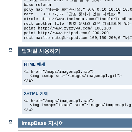
#그리고 주석에 html 태그를 쓸 수 있다. <hr>
base referer
poly map "메뉴를 보여주세요." 0,0 0,10 10,10 10,
rect .. 0,0 77,27 "참조 문서가 있는 디렉토리"
circle http://www.inetnebr.com/lincoln/feedba
rect another_file "참조 문서와 같은 디렉토리에 있는" 
point http://www.zyzzyva.com/ 100,100
point http://www.tripod.com/ 200,200
rect mailto:nate@tripod.com 100,150 200,0 "버
맵파일 사용하기
HTML 에제
<a href="/maps/imagemap1.map">
<img ismap src="/images/imagemap1.gif">
</a>
XHTML 예제
<a href="/maps/imagemap1.map">
<img ismap="ismap" src="/images/imagemap1.g
</a>
ImapBase
지시어