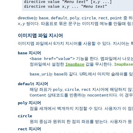
directive value "
Menu text
" [
x
,
y
...]
directive value
x
,
y
... "
Menu text
"
directive는
,
,
,
,
,
중 하
base
default
poly
circle
rect
point
쌍이다. 따옴표로 묶은 문구는 이미지맵 메뉴를 만들때 링크
x
,
y
이미지맵 파일 지시어
이미지맵 파일에서 6가지 지시어를 사용할 수 있다. 지시어는 
지시어
base
기능을 한다. 맵파일에서 나오는 
<base href="
value
">
정파일에서 설정한
값을 무시한다.
ImapBase
ImapBase
는
와 같다. URL에서 마지막 슬래쉬를 
base_uri
base
지시어
default
해당 좌표가
,
,
지시어에 해당하지 
poly
circle
rect
상태코드를 반환하는
이다. 이 경
Content
nocontent
지시어
poly
점을 세개에서 백개까지 지정할 수 있다. 사용자가 이 
circle
원의 중심과 원위의 한 점의 좌표를 받는다. 사용자가 원
지시어
rect