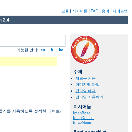
모듈
|
지시어들
|
FAQ
|
용어
|
사이트맵
 2.4
가능한 언어:
en
|
fr
|
ko
주제
새로운 기능
이미지맵 파일
맵파일 예제
맵파일 사용하기
지시어들
들러를 사용하도록 설정한 디렉토리
ImapBase
ImapDefault
ImapMenu
Bugfix checklist