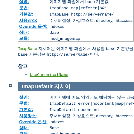
설명:
이미지맵 파일에서
기본값
base
문법:
ImapBase map|referer|
URL
기본값:
ImapBase http://servername/
사용장소:
주서버설정, 가상호스트, directory, .htaccess
Override 옵션:
Indexes
상태:
Base
모듈:
mod_imagemap
지시어는 이미지맵 파일에서 사용할
기본값을 
ImapBase
base
기본값은
이다.
base
http://
servername
/
참고
UseCanonicalName
ImapDefault
지시어
설명:
이미지맵에 어느 영역에도 해당하지 않는 좌표
문법:
ImapDefault error|nocontent|map|ref
기본값:
ImapDefault nocontent
사용장소:
주서버설정, 가상호스트, directory, .htaccess
Override 옵션:
Indexes
상태:
Base
모듈:
mod_imagemap