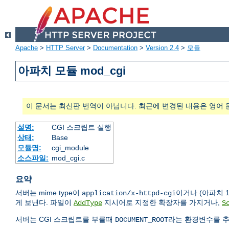
Apache
>
HTTP Server
>
Documentation
>
Version 2.4
>
모듈
아파치 모듈 mod_cgi
이 문서는 최신판 번역이 아닙니다. 최근에 변경된 내용은 영어 
설명:
CGI 스크립트 실행
상태:
Base
모듈명:
cgi_module
소스파일:
mod_cgi.c
요약
서버는 mime type이
이거나 (아파치 1
application/x-httpd-cgi
게 보낸다. 파일이
지시어로 지정한 확장자를 가지거나,
AddType
S
서버는 CGI 스크립트를 부를때
라는 환경변수를 추
DOCUMENT_ROOT