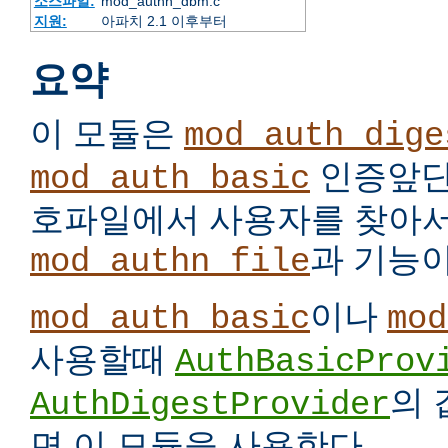
소스파일:
mod_authn_dbm.c
지원:
아파치 2.1 이후부터
요약
이 모듈은
mod_auth_dige
인증앞단
mod_auth_basic
호파일에서 사용자를 찾아서
과 기능이
mod_authn_file
이나
mod_auth_basic
mod
사용할때
AuthBasicProv
의
AuthDigestProvider
면 이 모듈을 사용한다.