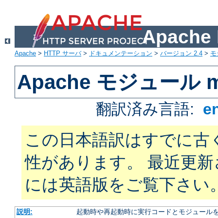
Apach
Apache
>
HTTP サーバ
>
ドキュメンテーション
>
バージョン 2.4
>
モ
Apache モジュール m
翻訳済み言語:
e
この日本語訳はすでに古
性があります。 最近更
には英語版をご覧下さい
説明:
起動時や再起動時に実行コードとモジュール