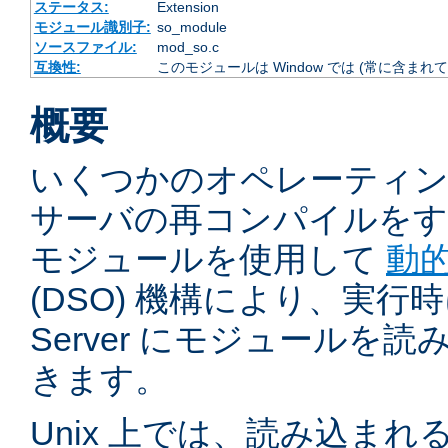
ステータス:
Extension
モジュール識別子:
so_module
ソースファイル:
mod_so.c
互換性:
このモジュールは Window では (常に含まれて
概要
いくつかのオペレーティ
サーバの再コンパイルをす
モジュールを使用して
動
(DSO) 機構により、実行時に 
Server にモジュールを
きます。
Unix 上では、読み込ま