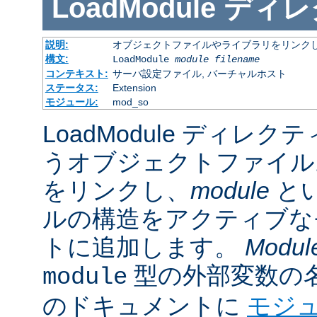
LoadModule
ディレ
説明:
オブジェクトファイルやライブラリをリンクし
構文:
LoadModule
module filename
コンテキスト:
サーバ設定ファイル, バーチャルホスト
ステータス:
Extension
モジュール:
mod_so
LoadModule ディレク
うオブジェクトファイル
をリンクし、
module
と
ルの構造をアクティブな
トに追加します。
Modul
型の外部変数の
module
のドキュメントに
モジ