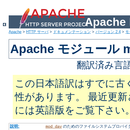
Apach
Apache
>
HTTP サーバ
>
ドキュメンテーション
>
バージョン 2.4
>
モ
Apache モジュール m
翻訳済み言語
この日本語訳はすでに古
性があります。 最近更
には英語版をご覧下さい
説明:
のためのファイルシステムプロバイ
mod_dav