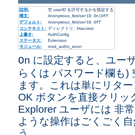
説明:
空 userID を許可するかを指定する
構文:
Anonymous_NoUserID On|Off
デフォルト:
Anonymous_NoUserID Off
コンテキスト:
ディレクトリ, .htaccess
上書き:
AuthConfig
ステータス:
Extension
モジュール:
mod_authn_anon
に設定すると、ユーザは 
On
らくは パスワード欄も)
ます。これは単にリター
OK ボタンを直接クリック
Explorer ユーザには
ような操作はごくごく自
う。