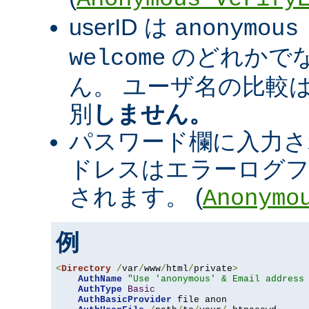
userID は
anonymous
のどれかで
welcome
ん。 ユーザ名の比較
別
しません。
パスワード欄に入力さ
ドレスはエラーログフ
されます。 (
Anonymo
例
<
Directory
/
var
/
www
/
html
/
private
>
AuthName
"Use 'anonymous' & Email address
AuthType
Basic
AuthBasicProvider
 file anon
