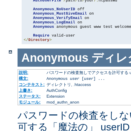
AuthUserFile
/
path
/
to
/
your
/.
htpasswd

Anonymous_NoUserID
 off

Anonymous_MustGiveEmail
 on

Anonymous_VerifyEmail
 on

Anonymous_LogEmail
 on

Anonymous
 anonymous guest www test welcome
Require
</
Directory
>
Anonymous
ディレ
説明:
パスワードの検査無しでアクセスを許可する us
構文:
Anonymous
user
[
user
] ...
コンテキスト:
ディレクトリ, .htaccess
上書き:
AuthConfig
ステータス:
Extension
モジュール:
mod_authn_anon
パスワードの検査をしな
可する「魔法の」 userI