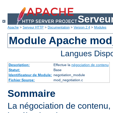
Serveu
Apache
>
Serveur HTTP
>
Documentation
>
Version 2.4
>
Modules
Module Apache mod_
Langues Dispo
Description:
Effectue la
négociation de contenu
Statut:
Base
Identificateur de Module:
negotiation_module
Fichier Source:
mod_negotiation.c
Sommaire
La négociation de contenu,