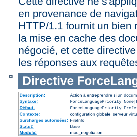
Cette directive ne s'appl
en provenance de naviga
HTTP/1.1 fournit un bien 
la mise en cache des do
négocié, et cette directive
les réponses aux requête
Directive
ForceLang
Description:
Action à entreprendre si un docum
Syntaxe:
ForceLanguagePriority None|
Défaut:
ForceLanguagePriority Prefe
Contexte:
configuration globale, serveur virtu
Surcharges autorisées:
FileInfo
Statut:
Base
Module:
mod_negotiation