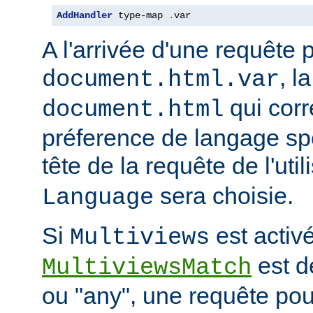
AddHandler
 type-map 
.
var
A l'arrivée d'une requête 
, l
document.html.var
qui corr
document.html
préference de langage spé
tête de la requête de l'uti
sera choisie.
Language
Si
est activé
Multiviews
est d
MultiviewsMatch
ou "any", une requête po