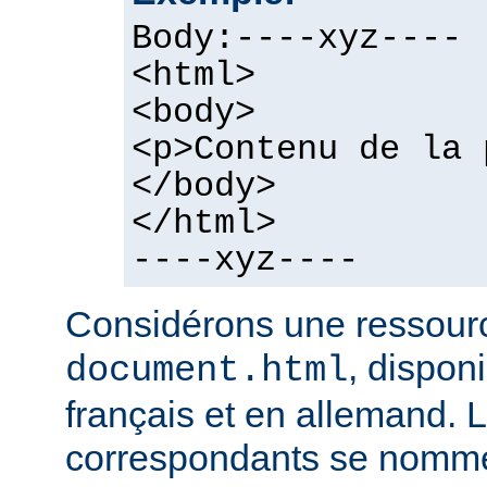
Body:----xyz----
<html>
<body>
<p>Contenu de la 
</body>
</html>
----xyz----
Considérons une ressour
, dispon
document.html
français et en allemand. L
correspondants se nomme