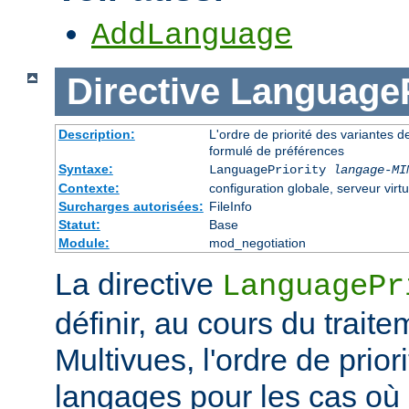
AddLanguage
Directive
LanguageP
Description:
L'ordre de priorité des variantes d
formulé de préférences
Syntaxe:
LanguagePriority
langage-MI
Contexte:
configuration globale, serveur virtu
Surcharges autorisées:
FileInfo
Statut:
Base
Module:
mod_negotiation
La directive
LanguagePr
définir, au cours du trait
Multivues, l'ordre de prior
langages pour les cas où l