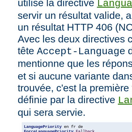
utilise la directive
Langu
servir un résultat valide, 
un résultat HTTP 406 (
Avec les deux directives c
tête
d
Accept-Language
mentionne que les répon
et si aucune variante dans
trouvée, c'est la première 
définie par la directive
La
qui sera servie.
LanguagePriority
ForceLanguagePriority
Fallback