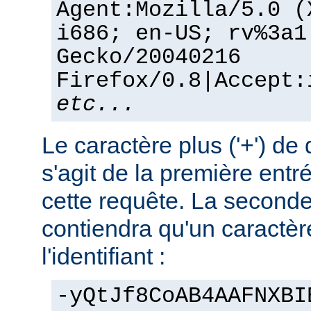
Agent:Mozilla/5.0 (
i686; en-US; rv%3a1
Gecko/20040216
Firefox/0.8|Accept:
etc...
Le caractère plus ('+') de 
s'agit de la première entr
cette requête. La seconde
contiendra qu'un caractère
l'identifiant :
-yQtJf8CoAB4AAFNXBI