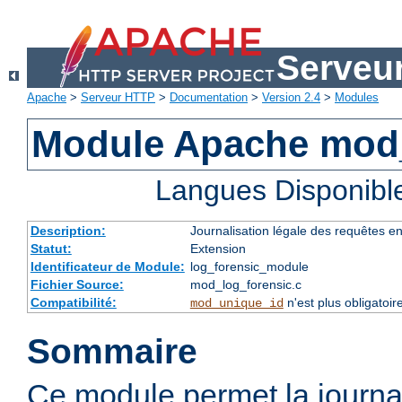
Serveu
Apache
>
Serveur HTTP
>
Documentation
>
Version 2.4
>
Modules
Module Apache mod_
Langues Disponibl
Description:
Journalisation légale des requêtes e
Statut:
Extension
Identificateur de Module:
log_forensic_module
Fichier Source:
mod_log_forensic.c
Compatibilité:
n'est plus obligatoir
mod_unique_id
Sommaire
Ce module permet la journal