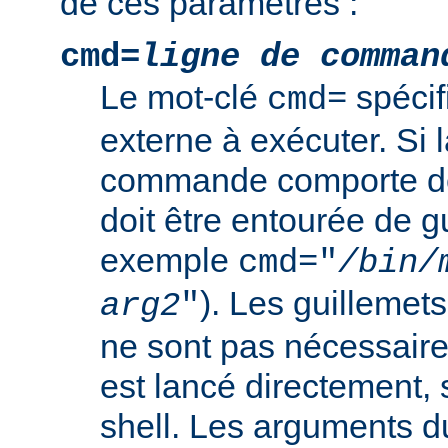
de ces paramètres :
cmd=
ligne de comman
Le mot-clé
spéci
cmd=
externe à exécuter. Si l
commande comporte de
doit être entourée de g
exemple
cmd="
/bin/
). Les guillemets
arg2
"
ne sont pas nécessair
est lancé directement, 
shell. Les arguments 