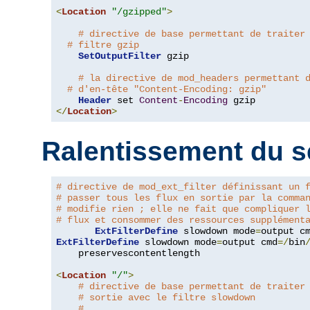
<
Location
"/gzipped"
>
# directive de base permettant de traiter
# filtre gzip
SetOutputFilter
 gzip

# la directive de mod_headers permettant 
# d'en-tête "Content-Encoding: gzip"
Header
 set 
Content
-
Encoding
</
Location
>
Ralentissement du s
# directive de mod_ext_filter définissant un 
# passer tous les flux en sortie par la comma
# modifie rien ; elle ne fait que compliquer 
# flux et consommer des ressources supplément
ExtFilterDefine
 slowdown mode
=
output c
ExtFilterDefine
 slowdown mode
=
output cmd
=/
bin
    preservescontentlength

<
Location
"/"
>
# directive de base permettant de traiter
# sortie avec le filtre slowdown
#