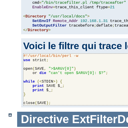
    cmd
=
"/bin/tracefilter.pl /tmp/traceafter"
 
EnableEnv
=
trace_this_client ftype
=
21
<
Directory
"/usr/local/docs"
>
SetEnvIf
Remote_Addr
192.168
.
1.31
 trace_th
SetOutputFilter
 tracebefore
;
deflate
;
</
Directory
>
Voici le filtre qui trace
#!/usr/local/bin/perl -w
use
 strict
;
open
(
SAVE
,
">$ARGV[0]"
)
    or 
die
"can't open $ARGV[0]: $?"
;
while
(<
STDIN
>)
{
print
 SAVE $_
;
print
 $_
;
}
close
(
SAVE
);
Directive
ExtFilterD