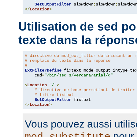
SetOutputFilter
 slowdown
;
slowdown
;
</
Location
>
Utilisation de sed p
texte dans la répons
# directive de mod_ext_filter définissant un 
# remplace du texte dans la réponse
#
ExtFilterDefine
 fixtext mode
=
output intype
=
te
    cmd
=
"/bin/sed s/verdana/arial/g"
<
Location
"/"
>
# directive de base permettant de traiter
# filtre fixtext
SetOutputFilter
</
Location
>
Vous pouvez aussi utilis
pour 