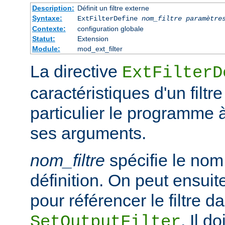
Description:
Définit un filtre externe
Syntaxe:
ExtFilterDefine
nom_filtre
paramètre
Contexte:
configuration globale
Statut:
Extension
Module:
mod_ext_filter
La directive
ExtFilterD
caractéristiques d'un filtr
particulier le programme 
ses arguments.
nom_filtre
spécifie le nom 
définition. On peut ensuit
pour référencer le filtre d
. Il d
SetOutputFilter