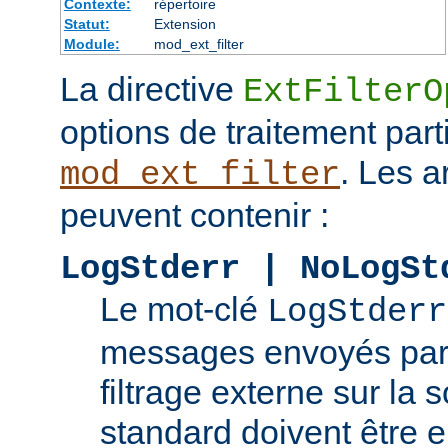
Contexte:
répertoire
Statut:
Extension
Module:
mod_ext_filter
La directive
ExtFilterO
options de traitement part
. Les 
mod_ext_filter
peuvent contenir :
LogStderr | NoLogSt
Le mot-clé
LogStderr
messages envoyés par
filtrage externe sur la s
standard doivent être e