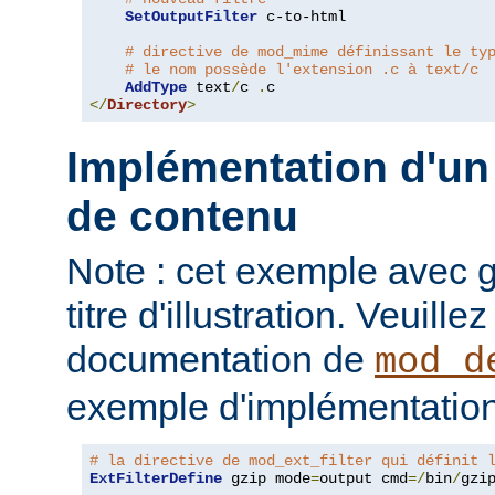
SetOutputFilter
 c-to-html

# directive de mod_mime définissant le ty
# le nom possède l'extension .c à text/c
AddType
 text
/
c 
.
</
Directory
>
Implémentation d'un 
de contenu
Note : cet exemple avec gz
titre d'illustration. Veuille
documentation de
mod_d
exemple d'implémentation
# la directive de mod_ext_filter qui définit 
ExtFilterDefine
 gzip mode
=
output cmd
=/
bin
/
gzip