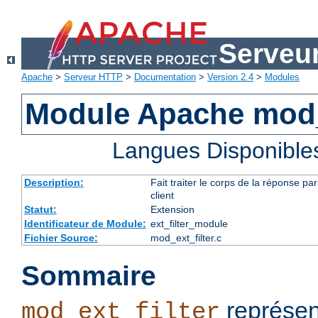
Serveu
Apache
>
Serveur HTTP
>
Documentation
>
Version 2.4
>
Modules
Module Apache mod_e
Langues Disponible
Description:
Fait traiter le corps de la réponse 
client
Statut:
Extension
Identificateur de Module:
ext_filter_module
Fichier Source:
mod_ext_filter.c
Sommaire
représen
mod_ext_filter