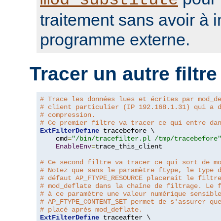
mod_substitute
traitement sans avoir à 
programme externe.
Tracer un autre filtre
# Trace les données lues et écrites par mod_d
# client particulier (IP 192.168.1.31) qui a 
# compression.
# Ce premier filtre va tracer ce qui entre da
ExtFilterDefine
 tracebefore \

    cmd
=
"/bin/tracefilter.pl /tmp/tracebefore
EnableEnv
=
trace_this_client

# Ce second filtre va tracer ce qui sort de m
# Notez que sans le paramètre ftype, le type 
# défaut AP_FTYPE_RESOURCE placerait le filtr
# mod_deflate dans la chaîne de filtrage. Le 
# à ce paramètre une valeur numérique sensibl
# AP_FTYPE_CONTENT_SET permet de s'assurer qu
# placé après mod_deflate.
ExtFilterDefine
 traceafter \
