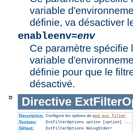
variable d'environnement
définie, va désactiver le 
enableenv=
env
Ce paramètre spécifie 
variable d'environnemen
définie pour que le filtr
désactivé.
Directive
ExtFilterO
Description:
Configure les options de
mod_ext_filter
Syntaxe:
ExtFilterOptions
option
[
option
] ...
Défaut:
ExtFilterOptions NoLogStderr