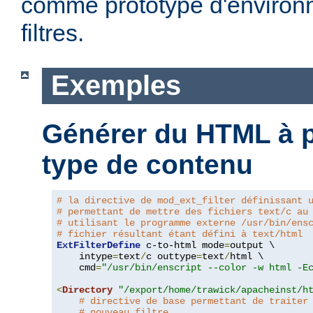
comme prototype d'environ
filtres.
Exemples
Générer du HTML à pa
type de contenu
# la directive de mod_ext_filter définissant 
# permettant de mettre des fichiers text/c au
# utilisant le programme externe /usr/bin/ens
# fichier résultant étant défini à text/html
ExtFilterDefine
 c-to-html mode
=
output \

    intype
=
text
/
c outtype
=
text
/
html \

    cmd
=
"/usr/bin/enscript --color -w html -E
<
Directory
"/export/home/trawick/apacheinst/h
# directive de base permettant de traiter
# nouveau filtre