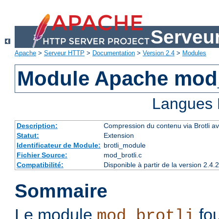
Serveu
Apache
>
Serveur HTTP
>
Documentation
>
Version 2.4
>
Modules
Module Apache mod_
Langues 
Description:
Compression du contenu via Brotli ava
Statut:
Extension
Identificateur de Module:
brotli_module
Fichier Source:
mod_brotli.c
Compatibilité:
Disponible à partir de la version 2.
Sommaire
Le module
fou
mod_brotli