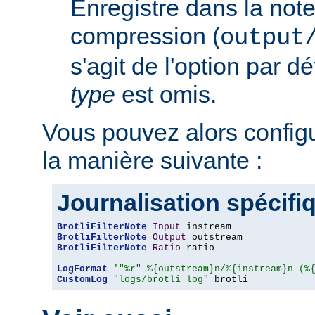
Enregistre dans la note
compression (
output
s'agit de l'option par d
type
est omis.
Vous pouvez alors config
la manière suivante :
Journalisation spécifi
BrotliFilterNote
Input
BrotliFilterNote
Output
BrotliFilterNote
Ratio
 ratio

LogFormat
'"%r" %{outstream}n/%{instream}n (%
CustomLog
"logs/brotli_log"
 brotli