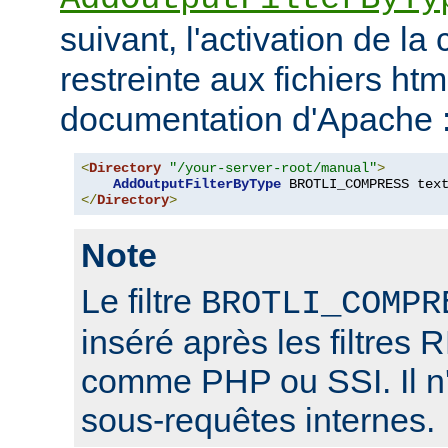
suivant, l'activation de l
restreinte aux fichiers htm
documentation d'Apache 
<
Directory
"/your-server-root/manual"
>
AddOutputFilterByType
 BROTLI_COMPRESS tex
</
Directory
>
Note
Le filtre
BROTLI_COMPR
inséré après les filtr
comme PHP ou SSI. Il n'
sous-requêtes internes.