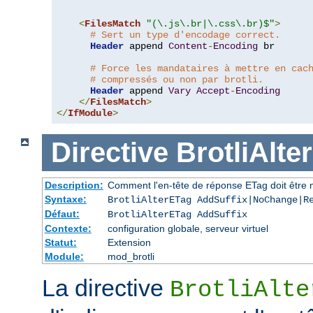
<
FilesMatch
"(\.js\.br|\.css\.br)$"
>
# Sert un type d'encodage correct.
Header
 append 
Content
-
Encoding
 br

# Force les mandataires à mettre en cac
# compressés ou non par brotli.
Header
 append 
Vary
Accept
-
Encoding
</
FilesMatch
>
</
IfModule
>
Directive
BrotliAlte
Description:
Comment l'en-tête de réponse ETag doit être 
Syntaxe:
BrotliAlterETag AddSuffix|NoChange|R
Défaut:
BrotliAlterETag AddSuffix
Contexte:
configuration globale, serveur virtuel
Statut:
Extension
Module:
mod_brotli
La directive
BrotliAlte