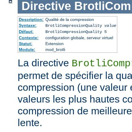
Directive
BrotliCom
Description:
Qualité de la compression
Syntaxe:
BrotliCompressionQuality
value
Défaut:
BrotliCompressionQuality 5
Contexte:
configuration globale, serveur virtuel
Statut:
Extension
Module:
mod_brotli
La directive
BrotliComp
permet de spécifier la qual
compression (une valeur e
valeurs les plus hautes c
compression de meilleure 
lente.