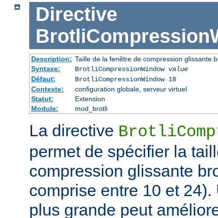
Directive
BrotliCompressio
Description:
Taille de la fenêtre de compression glissante br
Syntaxe:
BrotliCompressionWindow
value
Défaut:
BrotliCompressionWindow 18
Contexte:
configuration globale, serveur virtuel
Statut:
Extension
Module:
mod_brotli
La directive
BrotliComp
permet de spécifier la tail
compression glissante bro
comprise entre 10 et 24). 
plus grande peut améliorer