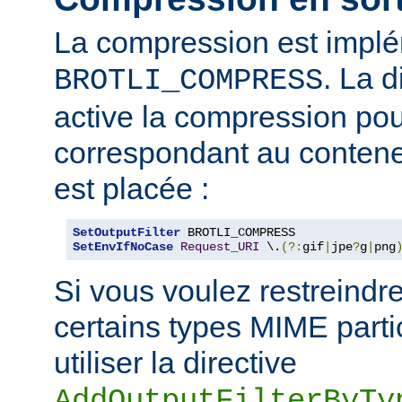
La compression est impl
. La d
BROTLI_COMPRESS
active la compression po
correspondant au contene
est placée :
SetOutputFilter
SetEnvIfNoCase
Request_URI
 \.
(?:
gif
|
jpe
?
g
|
png
Si vous voulez restreindr
certains types MIME parti
utiliser la directive
AddOutputFilterByTy