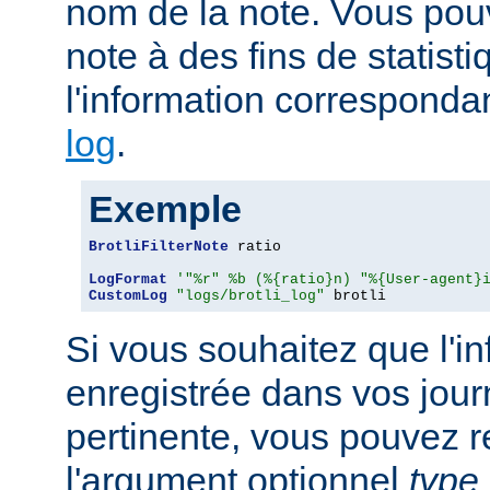
nom de la note. Vous pouv
note à des fins de statist
l'information corresponda
log
.
Exemple
BrotliFilterNote
 ratio

LogFormat
'"%r" %b (%{ratio}n) "%{User-agent}
CustomLog
"logs/brotli_log"
 brotli
Si vous souhaitez que l'i
enregistrée dans vos jour
pertinente, vous pouvez 
l'argument optionnel
type