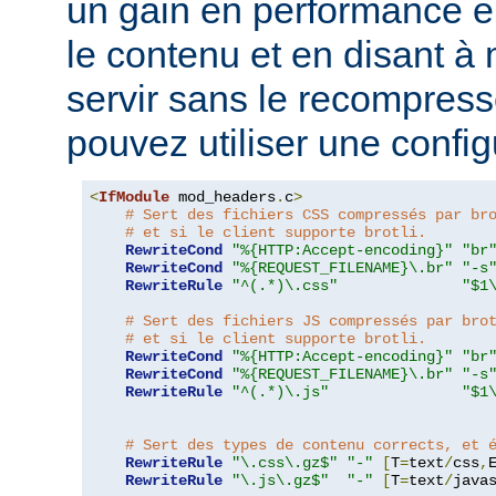
un gain en performance 
le contenu et en disant à 
servir sans le recompress
pouvez utiliser une configu
<
IfModule
 mod_headers
.
c
>
# Sert des fichiers CSS compressés par br
# et si le client supporte brotli.
RewriteCond
"%{HTTP:Accept-encoding}"
"br
RewriteCond
"%{REQUEST_FILENAME}\.br"
"-s
RewriteRule
"^(.*)\.css"
"$1
# Sert des fichiers JS compressés par bro
# et si le client supporte brotli.
RewriteCond
"%{HTTP:Accept-encoding}"
"br
RewriteCond
"%{REQUEST_FILENAME}\.br"
"-s
RewriteRule
"^(.*)\.js"
"$1
# Sert des types de contenu corrects, et 
RewriteRule
"\.css\.gz$"
"-"
[
T
=
text
/
css
,
RewriteRule
"\.js\.gz$"
"-"
[
T
=
text
/
java