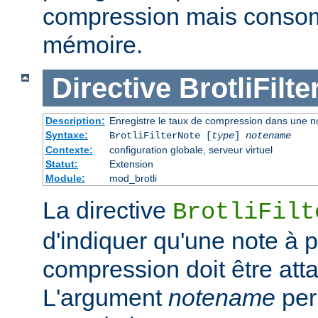
compression mais conso
mémoire.
Directive
BrotliFilt
Description:
Enregistre le taux de compression dans une not
Syntaxe:
BrotliFilterNote [
type
]
notename
Contexte:
configuration globale, serveur virtuel
Statut:
Extension
Module:
mod_brotli
La directive
BrotliFilt
d'indiquer qu'une note à 
compression doit être att
L'argument
notename
per