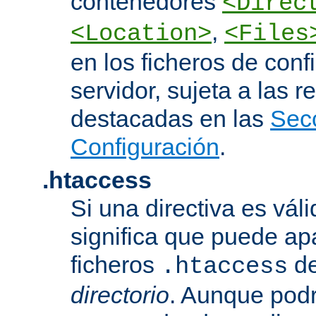
contenedores
<Direc
,
<Location>
<Files
en los ficheros de conf
servidor, sujeta a las r
destacadas en las
Sec
Configuración
.
.htaccess
Si una directiva es vál
significa que puede ap
ficheros
d
.htaccess
directorio
. Aunque podr